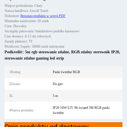
Miejsce pochodzenia: Chiny
Nazwa handlowa: Anwell Touch
Dokument:
Broszura produktu w wersji PDF
Minimalne zamówienie: 50 sztuk
Cena: Zbywalny
Szczegóły pakowania: Standardowe pudełko kartonowe
Czas dostawy: 8-15 dni roboczych
Zasady płatności: TT
Możliwość Supply: 50000 sztuk miesięcznie
Podkreślić:
5m rgb sterowanie zdalne
,
RGB zdalny sterownik IP20
,
sterowanie zdalne gaming led strip
1Rodzaj:
Paski świetlne RGB
2Zestaw:
Do gier
3Ł:
5 m
IP20 16W/12V 96 świateł 5M RGB paski
4Nazwa produktu:
świetlne