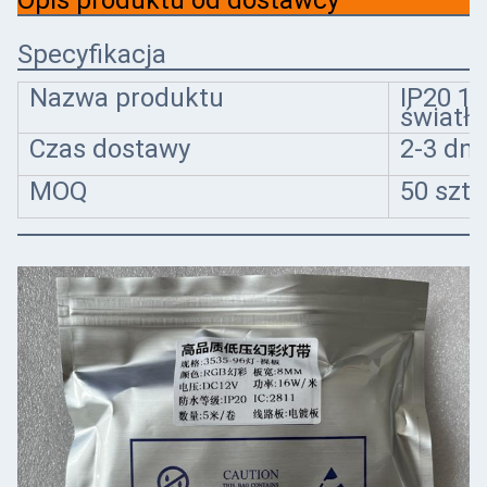
Opis produktu od dostawcy
Specyfikacja
Nazwa produktu
IP20 1
światł
Czas dostawy
2-3 dni
MOQ
50 szt