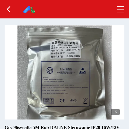
1
/2
Gry 96światła 5M Rgb DALNE Sterowanie IP20 16W/12V