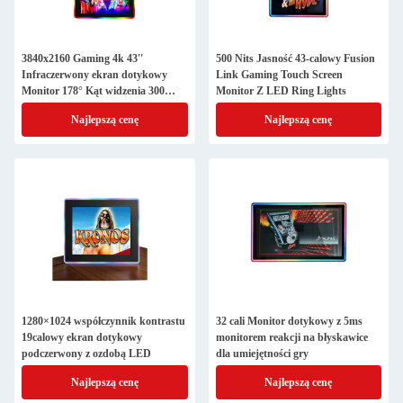
3840x2160 Gaming 4k 43''
500 Nits Jasność 43-calowy Fusion
Infraczerwony ekran dotykowy
Link Gaming Touch Screen
Monitor 178° Kąt widzenia 300
Monitor Z LED Ring Lights
Cd/M2 I wąska strona+krześle
Najlepszą cenę
Najlepszą cenę
1280×1024 współczynnik kontrastu
32 cali Monitor dotykowy z 5ms
19calowy ekran dotykowy
monitorem reakcji na błyskawice
podczerwony z ozdobą LED
dla umiejętności gry
Najlepszą cenę
Najlepszą cenę