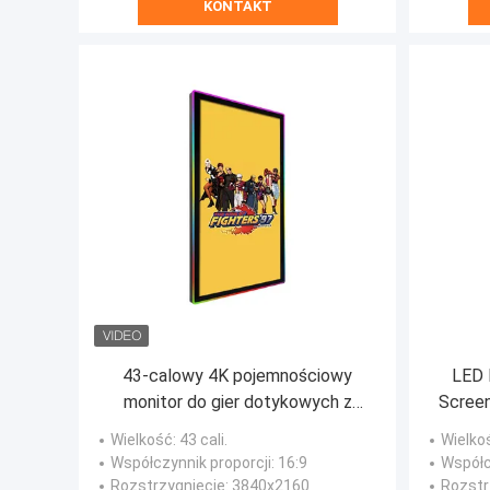
KONTAKT
43-calowy 4K pojemnościowy
LED 
monitor do gier dotykowych z
Screen
bocznym LED bezelem do
orygi
Wielkość
: 43 cali.
Wielko
interaktywnej cyfrowej
Współczynnik proporcji
: 16:9
Współc
sygnalizacji
Rozstrzygnięcie
: 3840x2160
Rozstr