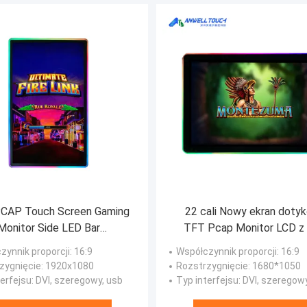
 PCAP Touch Screen Gaming
22 cali Nowy ekran doty
Monitor Side LED Bar
TFT Pcap Monitor LCD z
patybilny z protokołem
CGA RS232 USB
zynnik proporcji
: 16:9
Współczynnik proporcji
: 16:9
3M/ELO Microtouch
zygnięcie
: 1920x1080
Rozstrzygnięcie
: 1680*1050
terfejsu
: DVI, szeregowy, usb
Typ interfejsu
: DVI, szeregow