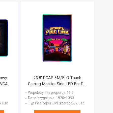
kowy
23.8' PCAP 3M/ELO Touch
 VGA
Gaming Monitor Side LED Bar For
Slot Gaming
Współczynnik proporcji
: 16:9
Rozstrzygnięcie
: 1920x1080
y, usb
Typ interfejsu
: DVI, szeregowy, usb