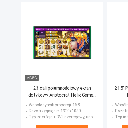
23 cali pojemnościowy ekran
21.5'
dotykowy Aristocrat Helix Games
Monitor Multi Touch
Kom
Współczynnik proporcji
: 16:9
Współc
Rozstrzygnięcie
: 1920x1080
Rozstr
Typ interfejsu
: DVI, szeregowy, usb
Typ in