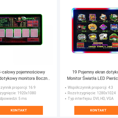
5-calowy pojemnościowy
19 Pojemny ekran doty
 dotykowy monitora Boczne
Monitor Światła LED Pierśc
tło LED do gry POG WMS
monitora gier POG/W
zynnik proporcji
: 16:9
Współczynnik proporcji
: 4:3
FOX
zygnięcie
: 1920x1080
Rozstrzygnięcie
: 1280x1024
dpowiedzi
: 5 ms
Typ interfejsu
: DVI, HD, VGA
KONTAKT
KONTAKT