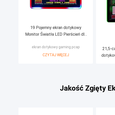
19 Pojemny ekran dotykowy
Monitor Światła LED Pierścień dla
monitora gier POG/WMS
ekran dotykowy gaming pcap
21,5-c
CZYTAJ WIĘCEJ
dotyko
LE
Jakość Zgięty E