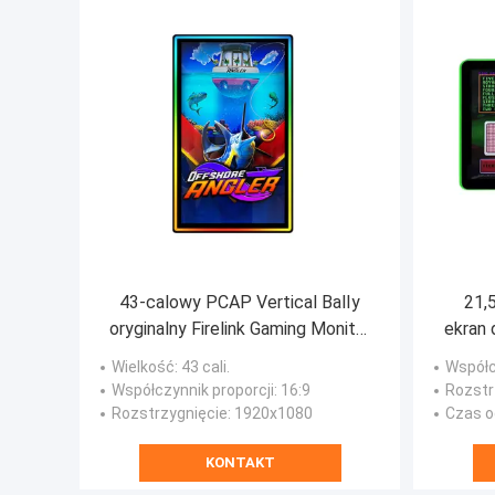
43-calowy PCAP Vertical BalIy
21,
oryginalny Firelink Gaming Monitor
ekran
pojemnościowy Monitor
świa
Wielkość
: 43 cali.
Współc
dotykowy
Współczynnik proporcji
: 16:9
Rozstr
Rozstrzygnięcie
: 1920x1080
Czas o
KONTAKT