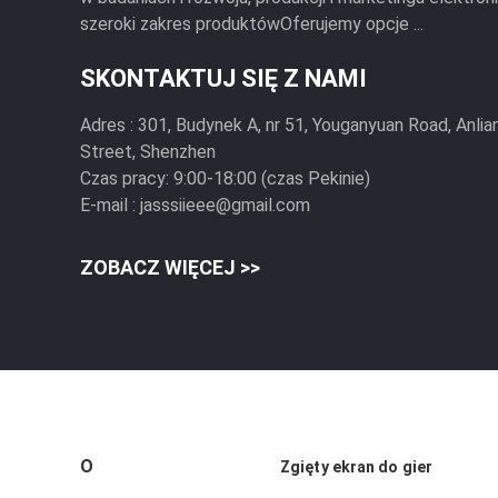
szeroki zakres produktówOferujemy opcje ...
SKONTAKTUJ SIĘ Z NAMI
Adres :
301, Budynek A, nr 51, Youganyuan Road, Anli
Street, Shenzhen
Czas pracy:
9:00-18:00 (czas Pekinie)
E-mail :
jasssiieee@gmail.com
ZOBACZ WIĘCEJ >>
O
Zgięty ekran do gier