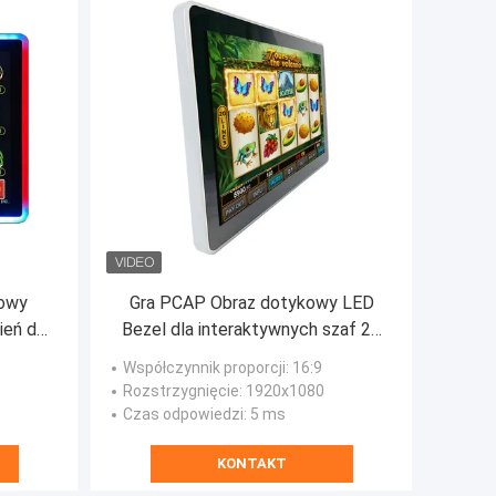
kowy
Gra PCAP Obraz dotykowy LED
ień dla
Bezel dla interaktywnych szaf 27
MS
cali Monitor
Współczynnik proporcji
: 16:9
Rozstrzygnięcie
: 1920x1080
Czas odpowiedzi
: 5 ms
KONTAKT