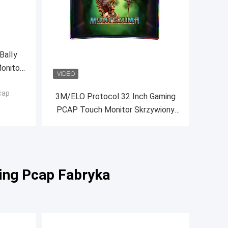
BalIy
Monitor
tykowy
cap
3M/ELO Protocol 32 Inch Gaming
PCAP Touch Monitor Skrzywiony
ekran dotykowy
ing Pcap Fabryka