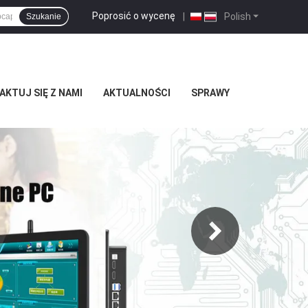
Poprosić o wycenę
|
Polish
Szukanie
KTUJ SIĘ Z NAMI
AKTUALNOŚCI
SPRAWY