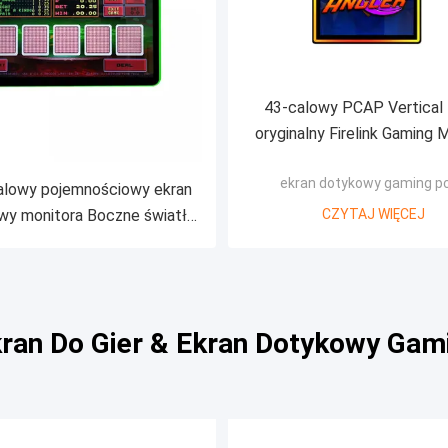
43-calowy PCAP Vertical 
oryginalny Firelink Gaming 
pojemnościowy Monitor do
ekran dotykowy gaming p
alowy pojemnościowy ekran
wy monitora Boczne światło
CZYTAJ WIĘCEJ
D do gry POG WMS FOX
kran Do Gier & Ekran Dotykowy Gam