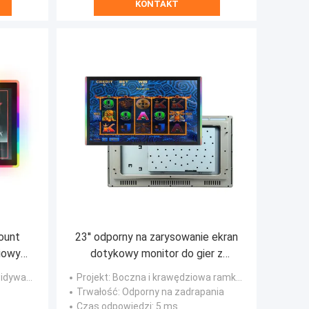
KONTAKT
ount
23'' odporny na zarysowanie ekran
iowy
dotykowy monitor do gier z
cią na
ozdobą LED z boku + krawędź dla
a pojemność
Projekt
: Boczna i krawędziowa ramka LED
Aristocrat Helix
Trwałość
: Odporny na zadrapania
Czas odpowiedzi
: 5 ms