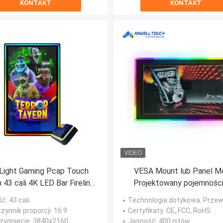
KONTAKT
KONTAKT
Light Gaming Pcap Touch
VESA Mount lub Panel M
 43 cali 4K LED Bar Firelink
Projektowany pojemnośc
nalny pionowy wyświetlacz
ekran dotykowy z odpornoś
ść
: 43 cali.
Technologia dotykowa
: Przewidywan
odblaski i zadrapania
zynnik proporcji
: 16:9
Certyfikaty
: CE, FCC, RoHS
zygnięcie
: 3840x2160
Jasność
: 400 nitów