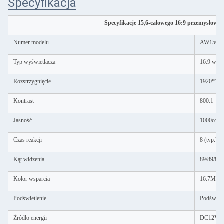
Specyfikacja
Specyfikacje 15,6-calowego 16:9 przemysłowe
Numer modelu
AW156CS
Typ wyświetlacza
16:9 wspó
Rozstrzygnięcie
1920*108
Kontrast
800:1
Jasność
1000cd/m
Czas reakcji
8 (typ.) 
Kąt widzenia
89/89/89/
Kolor wsparcia
16.7M
Podświetlenie
Podświet
Źródło energii
DC12V 