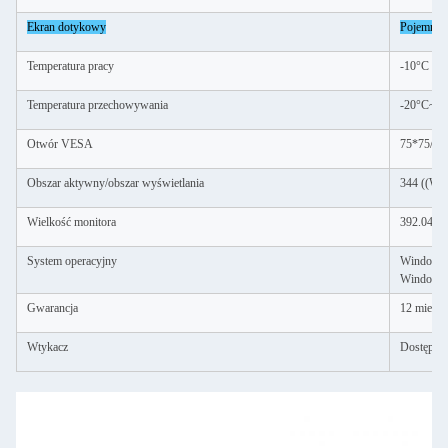
Ekran dotykowy
Pojemnoś
Temperatura pracy
-10°C -+
Temperatura przechowywania
-20°C~+
Otwór VESA
75*75/1
Obszar aktywny/obszar wyświetlania
344 ((W)
Wielkość monitora
392.04*2
System operacyjny
Windows 
Windows 
Gwarancja
12 miesię
Wtykacz
Dostępna