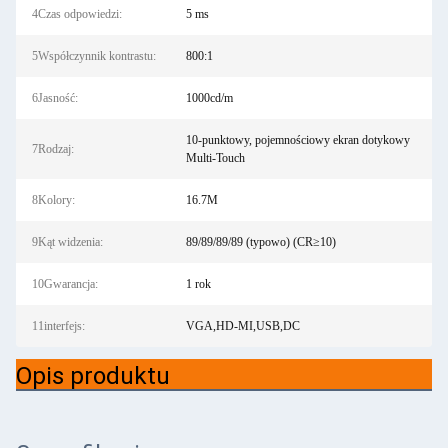
4Czas odpowiedzi:
5 ms
5Współczynnik kontrastu:
800:1
6Jasność:
1000cd/m
10-punktowy, pojemnościowy ekran dotykowy
7Rodzaj:
Multi-Touch
8Kolory:
16.7M
9Kąt widzenia:
89/89/89/89 (typowo) (CR≥10)
10Gwarancja:
1 rok
11interfejs:
VGA,HD-MI,USB,DC
Opis produktu