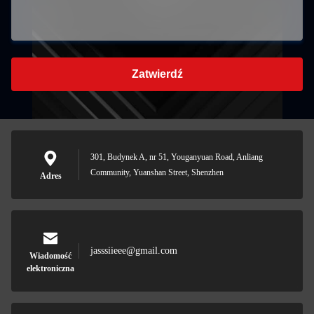
Zatwierdź
301, Budynek A, nr 51, Youganyuan Road, Anliang
Community, Yuanshan Street, Shenzhen
Adres
jasssiieee@gmail.com
Wiadomość
elektroniczna