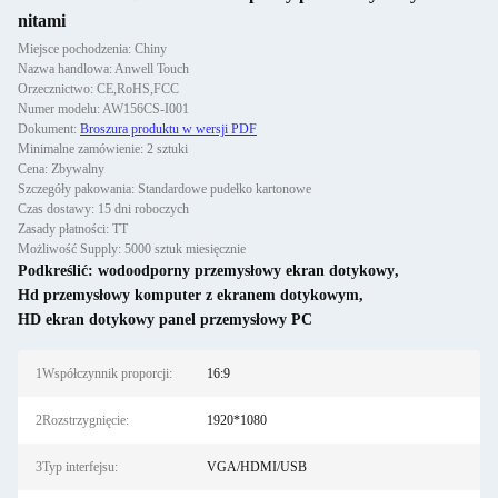
nitami
Miejsce pochodzenia: Chiny
Nazwa handlowa: Anwell Touch
Orzecznictwo: CE,RoHS,FCC
Numer modelu: AW156CS-I001
Dokument:
Broszura produktu w wersji PDF
Minimalne zamówienie: 2 sztuki
Cena: Zbywalny
Szczegóły pakowania: Standardowe pudełko kartonowe
Czas dostawy: 15 dni roboczych
Zasady płatności: TT
Możliwość Supply: 5000 sztuk miesięcznie
Podkreślić:
wodoodporny przemysłowy ekran dotykowy
,
Hd przemysłowy komputer z ekranem dotykowym
,
HD ekran dotykowy panel przemysłowy PC
1Współczynnik proporcji:
16:9
2Rozstrzygnięcie:
1920*1080
3Typ interfejsu:
VGA/HDMI/USB