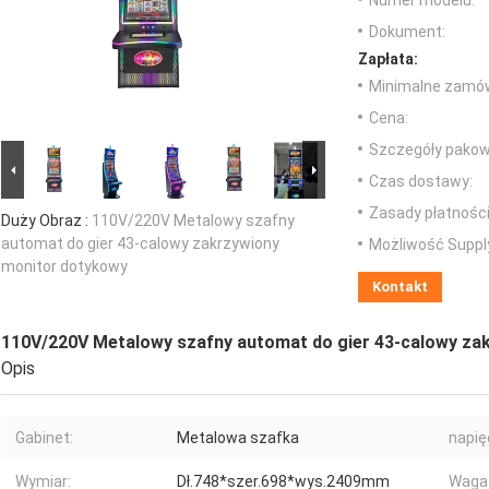
Numer modelu:
Dokument:
Zapłata:
Minimalne zamów
Cena:
Szczegóły pakow
Czas dostawy:
Zasady płatności
Duży Obraz :
110V/220V Metalowy szafny
automat do gier 43-calowy zakrzywiony
Możliwość Suppl
monitor dotykowy
Kontakt
110V/220V Metalowy szafny automat do gier 43-calowy za
Opis
Gabinet:
Metalowa szafka
napię
Wymiar:
Dł.748*szer.698*wys.2409mm
Waga