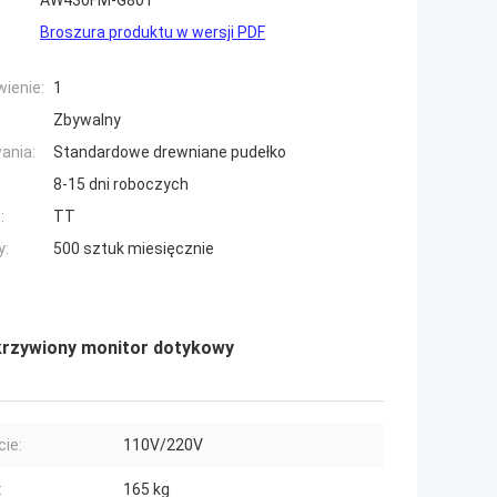
AW430FM-G801
Broszura produktu w wersji PDF
ienie:
1
Zbywalny
ania:
Standardowe drewniane pudełko
8-15 dni roboczych
:
TT
y:
500 sztuk miesięcznie
krzywiony monitor dotykowy
cie:
110V/220V
:
165 kg