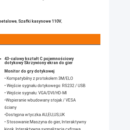
metalowe
,
Szafki kasynowe 110V
,
43-calowy kształt C pojemnościowy
dotykowy Skrzywiony ekran do gier
Monitor do gry dotykowej
• Kompatybilny z protokołem 3M/ELO
• Wejście sygnału dotykowego: RS232 / USB
• Wejście sygnału: VGA/DVI/HD-MI
•
Wspieranie wbudowany stojak / VESA
ściany
•
Dostępna wtyczka AU,EU,US,UK
• Stosowanie:
Maszyna do gier, Interaktywny
kiosk, Interaktywna sygnalizacja cyfrowa,