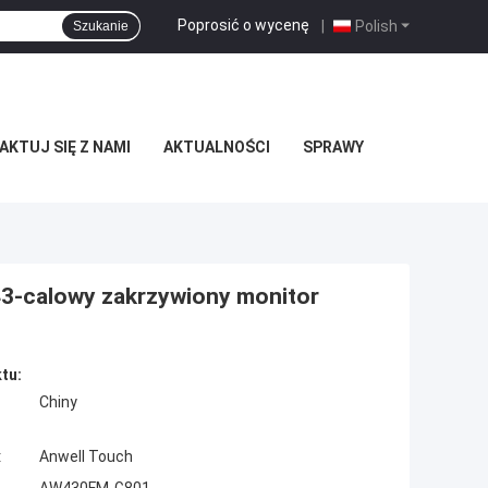
Poprosić o wycenę
|
Polish
Szukanie
KTUJ SIĘ Z NAMI
AKTUALNOŚCI
SPRAWY
43-calowy zakrzywiony monitor
tu:
Chiny
:
Anwell Touch