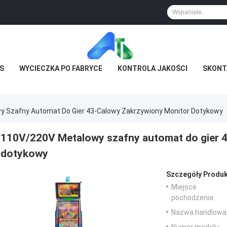
S
WYCIECZKA PO FABRYCE
KONTROLA JAKOŚCI
SKONTA
 Szafny Automat Do Gier 43-Calowy Zakrzywiony Monitor Dotykowy
110V/220V Metalowy szafny automat do gier 
dotykowy
Szczegóły Produk
Miejsce
pochodzenia:
Nazwa handlowa