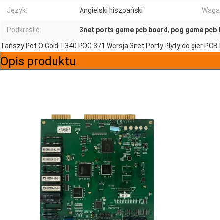
Język:
Angielski hiszpański
Waga
Podkreślić:
3net ports game pcb board
,
pog game pcb 
Tańszy Pot O Gold T340 POG 371 Wersja 3net Porty Płyty do gier PCB
Opis produktu