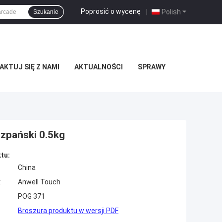
Poprosić o wycenę
|
Polish
Szukanie
KTUJ SIĘ Z NAMI
AKTUALNOŚCI
SPRAWY
szpański 0.5kg
tu:
China
:
Anwell Touch
POG 371
Broszura produktu w wersji PDF