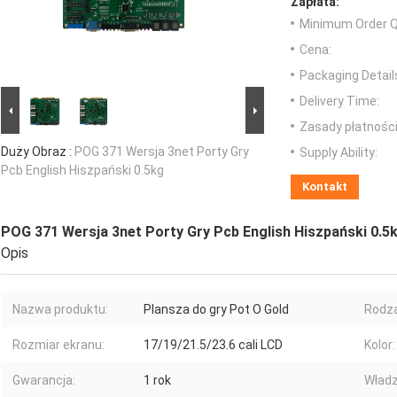
Zapłata:
Minimum Order Q
Cena:
Packaging Detail
Delivery Time:
Zasady płatności
Duży Obraz :
POG 371 Wersja 3net Porty Gry
Supply Ability:
Pcb English Hiszpański 0.5kg
Kontakt
POG 371 Wersja 3net Porty Gry Pcb English Hiszpański 0.5
Opis
Nazwa produktu:
Plansza do gry Pot O Gold
Rodza
Rozmiar ekranu:
17/19/21.5/23.6 cali LCD
Kolor:
Gwarancja:
1 rok
Władz