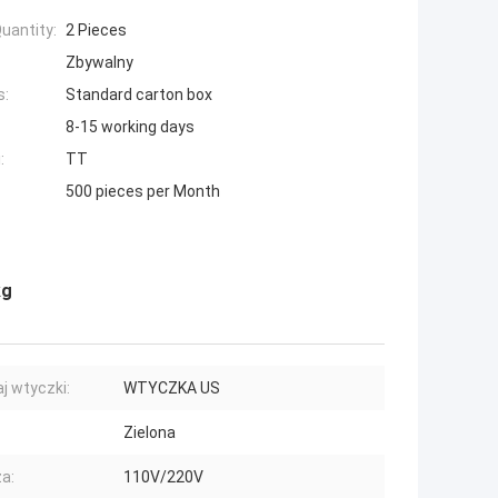
uantity:
2 Pieces
Zbywalny
s:
Standard carton box
8-15 working days
:
TT
500 pieces per Month
kg
j wtyczki:
WTYCZKA US
Zielona
a:
110V/220V