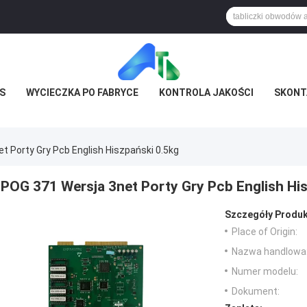
S
WYCIECZKA PO FABRYCE
KONTROLA JAKOŚCI
SKONTA
t Porty Gry Pcb English Hiszpański 0.5kg
POG 371 Wersja 3net Porty Gry Pcb English Hi
Szczegóły Produk
Place of Origin:
Nazwa handlowa
Numer modelu:
Dokument: