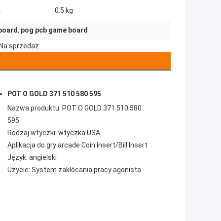
:
0.5 kg
board
,
pog pcb game board
 Na sprzedaż
POT O GOLD 371 510 580 595
Nazwa produktu:
POT O GOLD 371 510 580
595
Rodzaj wtyczki: wtyczka USA
Aplikacja do gry arcade Coin Insert/Bill Insert
Język: angielski
Użycie: System zakłócania pracy agonista