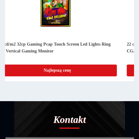
22 cali Nowy ekran dotykowy TFT Pcap Monitor LCD z VGA
CGA RS232 USB
Najlepszą cenę
Kontakt