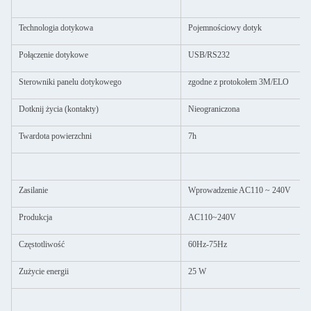
Technologia dotykowa
Pojemnościowy dotyk
Połączenie dotykowe
USB/RS232
Sterowniki panelu dotykowego
zgodne z protokołem 3M/ELO
Dotknij życia (kontakty)
Nieograniczona
Twardota powierzchni
7h
Zasilanie
Wprowadzenie AC110 ~ 240V
Produkcja
AC110~240V
Częstotliwość
60Hz-75Hz
Zużycie energii
25 W