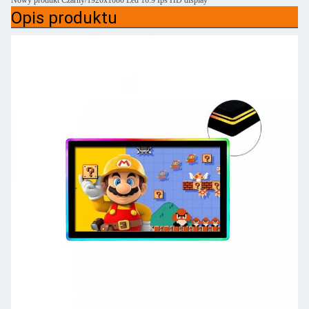
Nowy produkt Czarny/1920x1080 Led 16:9 Ips HD display
Opis produktu