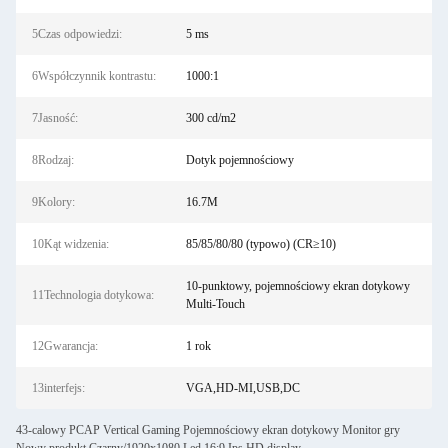
5Czas odpowiedzi:
5 ms
6Współczynnik kontrastu:
1000:1
7Jasność:
300 cd/m2
8Rodzaj:
Dotyk pojemnościowy
9Kolory:
16.7M
10Kąt widzenia:
85/85/80/80 (typowo) (CR≥10)
10-punktowy, pojemnościowy ekran dotykowy
11Technologia dotykowa:
Multi-Touch
12Gwarancja:
1 rok
13interfejs:
VGA,HD-MI,USB,DC
43-calowy PCAP Vertical Gaming Pojemnościowy ekran dotykowy Monitor gry