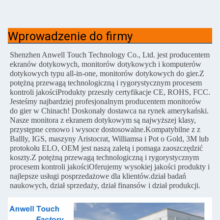
Wprowadzenie do firmy
Shenzhen Anwell Touch Technology Co., Ltd. jest producentem
ekranów dotykowych, monitorów dotykowych i komputerów
dotykowych typu all-in-one, monitorów dotykowych do gier.Z
potężną przewagą technologiczną i rygorystycznym procesem
kontroli jakościProdukty przeszły certyfikacje CE, ROHS, FCC.
Jesteśmy najbardziej profesjonalnym producentem monitorów
do gier w Chinach! Doskonały dostawca na rynek amerykański.
Nasze monitora z ekranem dotykowym są najwyższej klasy,
przystępne cenowo i wysoce dostosowalne.Kompatybilne z z
Ballly, IGS, maszyny Aristocrat, Williamsa i Pot o Gold, 3M lub
protokołu ELO, OEM jest naszą zaletą i pomaga zaoszczędzić
koszty.Z potężną przewagą technologiczną i rygorystycznym
procesem kontroli jakościOferujemy wysokiej jakości produkty i
najlepsze usługi posprzedażowe dla klientów.dział badań
naukowych, dział sprzedaży, dział finansów i dział produkcji.