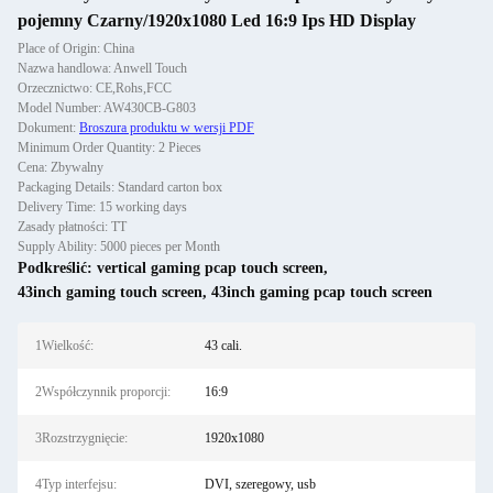
pojemny Czarny/1920x1080 Led 16:9 Ips HD Display
Place of Origin: China
Nazwa handlowa: Anwell Touch
Orzecznictwo: CE,Rohs,FCC
Model Number: AW430CB-G803
Dokument:
Broszura produktu w wersji PDF
Minimum Order Quantity: 2 Pieces
Cena: Zbywalny
Packaging Details: Standard carton box
Delivery Time: 15 working days
Zasady płatności: TT
Supply Ability: 5000 pieces per Month
Podkreślić:
vertical gaming pcap touch screen
,
43inch gaming touch screen
,
43inch gaming pcap touch screen
1Wielkość:
43 cali.
2Współczynnik proporcji:
16:9
3Rozstrzygnięcie:
1920x1080
4Typ interfejsu:
DVI, szeregowy, usb