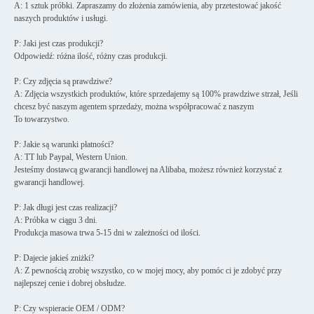
A: 1 sztuk próbki. Zapraszamy do złożenia zamówienia, aby przetestować jakość
naszych produktów i usługi.
P: Jaki jest czas produkcji?
Odpowiedź: różna ilość, różny czas produkcji.
P: Czy zdjęcia są prawdziwe?
A: Zdjęcia wszystkich produktów, które sprzedajemy są 100% prawdziwe strzał, Jeśli
chcesz być naszym agentem sprzedaży, można współpracować z naszym
To towarzystwo.
P: Jakie są warunki płatności?
A: TT lub Paypal, Western Union.
Jesteśmy dostawcą gwarancji handlowej na Alibaba, możesz również korzystać z
gwarancji handlowej.
P: Jak długi jest czas realizacji?
A: Próbka w ciągu 3 dni.
Produkcja masowa trwa 5-15 dni w zależności od ilości.
P: Dajecie jakieś zniżki?
A: Z pewnością zrobię wszystko, co w mojej mocy, aby pomóc ci je zdobyć przy
najlepszej cenie i dobrej obsłudze.
P: Czy wspieracie OEM / ODM?