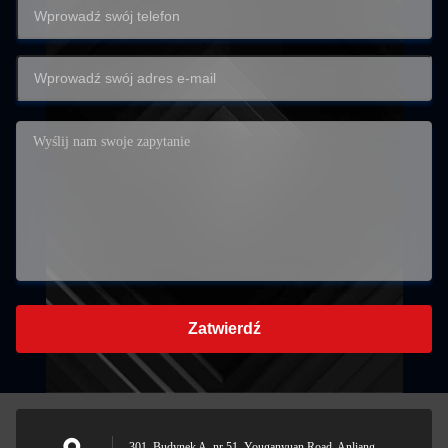
Zatwierdź
301, Budynek A, nr 51, Youganyuan Road, Anliang