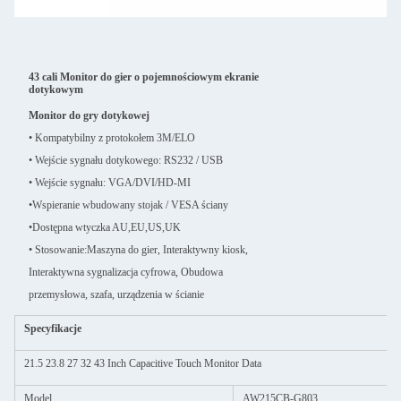
43 cali Monitor do gier o pojemnościowym ekranie
dotykowym
Monitor do gry dotykowej
• Kompatybilny z protokołem 3M/ELO
• Wejście sygnału dotykowego: RS232 / USB
• Wejście sygnału: VGA/DVI/HD-MI
•
Wspieranie wbudowany stojak / VESA ściany
•
Dostępna wtyczka AU,EU,US,UK
• Stosowanie:
Maszyna do gier, Interaktywny kiosk,
Interaktywna sygnalizacja cyfrowa, Obudowa
przemysłowa, szafa, urządzenia w ścianie
Specyfikacje
21.5 23.8 27 32 43 Inch Capacitive Touch Monitor Data
Model
AW215CB-G803