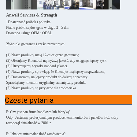
Anwell Services & Strength
1Dostępność próbek i polityka:
Płatne próbki są dostępne w ciągu 2 - 5 dni.
Dostępna usługa OEM i ODM.
2Warunki gwarancji i części zamiennych:
(1) Nasze produkty mają 12-miesięczną gwarancję.
(2) Oferujemy Klientowi najwyższą jakość, aby osiągnąć lepszy zysk.
(3) Utrzymujemy wysoki standard jakości.
(4) Nasze produkty sprawiają, że Klient jest najlepszym sprzedawcą.
(5) Dostarczamy najlepszy produkt do dalszej sprzedaży.
Sprzedajemy klientom oryginalny, autentyczny produkt.
(7) Nasze produkty są przyjazne dla środowiska.
Częste pytania
P: Czy jest pan firmą handlową lub fabryką?
Odp.: Jesteśmy profesjonalnym producentem monitorów i panelów PC, który
rozpoczął działalność w 2001 r.
P: Jaka jest minimalna ilość zamówienia?