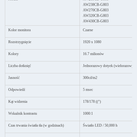
AW238CB-G803
AW270CB-G803
AW320CB-G803
AW430CB-G803
Kolor monitora
Czarne
Rozstrzygnięcie
1920 x 1080
Kolory
16.7 milionów
Liczba dotknięć
Jednorazowy dotyek (wielorazowy o
Jasność
300cd/m2
Odpowiedź
5 msec
Kąt widzenia
178/178 ((°)
Wskaźnik kontrastu
1000:1
Czas trwania światła tła (w godzinach)
Światło LED / 50,000 h