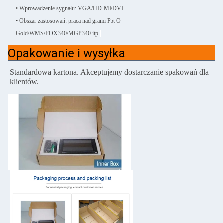
• Wprowadzenie sygnału: VGA/HD-MI/DVI
• Obszar zastosowań: praca nad grami Pot O
Gold/WMS/FOX340/MGP340 itp.
Opakowanie i wysyłka
Standardowa kartona.
Akceptujemy dostarczanie spakowań dla
klientów.